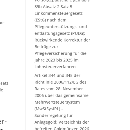
39b Absatz 2 Satz 5
Einkommensteuergesetz
(EStG) nach dem
uer
Pflegeunterstützungs- und -
entlastungsgesetz (PUEG);
Rückwirkende Korrektur der
Beiträge zur
Pflegeversicherung für die
Jahre 2023 bis 2025 im
Lohnsteuerverfahren
Artikel 344 und 345 der
Richtlinie 2006/112/EG des
esetz
Rates vom 28. November
de
2006 über das gemeinsame
Mehrwertsteuersystem
(MwStSystRL) –
Sonderregelung für
er­
Anlagegold; Verzeichnis der
­
befreiten Goldmünzen 2026