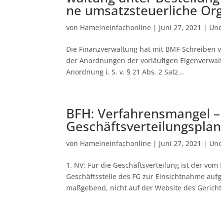
ne um­satz­steu­er­li­che Or
von
Hamelneinfachonline
|
Juni 27, 2021
|
Unc
Die Finanzverwaltung hat mit BMF-Schreiben vo
der Anordnungen der vorläufigen Eigenverwalt
Anordnung i. S. v. § 21 Abs. 2 Satz...
BFH: Verfahrensmangel –
Geschäftsverteilungspla
von
Hamelneinfachonline
|
Juni 27, 2021
|
Unc
1. NV: Für die Geschäftsverteilung ist der v
Geschäftsstelle des FG zur Einsichtnahme aufge
maßgebend, nicht auf der Website des Gerichts