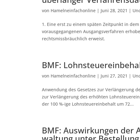
von
Hamelneinfachonline
|
Juni 28, 2021
|
Unc
1. Eine erst zu einem späten Zeitpunkt in d
vorausgegangenen Ausgangsverfahren erhoben
rechtsmissbräuchlich erweist.
BMF: Lohnsteuereinbehalt
von
Hamelneinfachonline
|
Juni 27, 2021
|
Unc
Anwendung des Gesetzes zur Verlängerung des
zur Verlängerung des erhöhten Lohnsteuereinbe
der 100 %-ige Lohnsteuereinbehalt um 72...
BMF: Aus­wir­kun­gen der An
wal­tung un­ter Be­stel­lung 