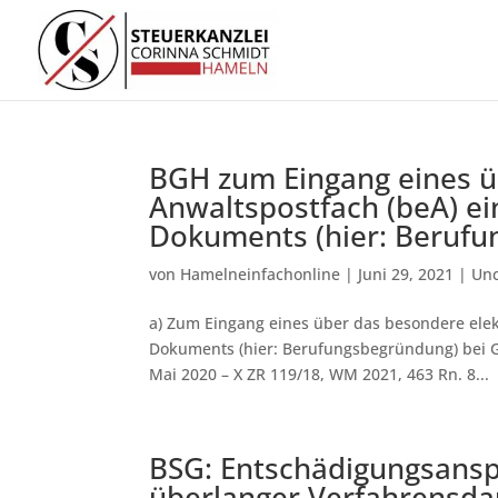
BGH zum Eingang eines ü
Anwaltspostfach (beA) ei
Dokuments (hier: Berufu
von
Hamelneinfachonline
|
Juni 29, 2021
|
Unc
a) Zum Eingang eines über das besondere elek
Dokuments (hier: Berufungsbegründung) bei Ger
Mai 2020 – X ZR 119/18, WM 2021, 463 Rn. 8...
BSG: Entschädigungsansp
überlanger Verfahrensda