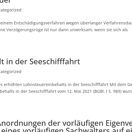
ategorized
em einem Entschädigungsverfahren wegen überlanger Verfahrensda
e Verzögerungsrüge ist nur dann unwirksam, wenn sie sich als
 in der Seeschifffahrt
ategorized
 erhöhten Lohnsteuereinbehalts in der Seeschifffahrt Mit dem G
halts in der Seeschifffahrt vom 12. Mai 2021 (BGBl. I S. 989) wur
­ord­nun­gen der vor­läu­fi­gen Ei­gen­v
ei­nes vor­läu­fi­gen Sach­wal­ters auf ei