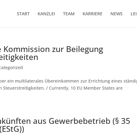
START
KANZLEI
TEAM
KARRIERE
NEWS
LE
 Kommission zur Beilegung
eitigkeiten
categorized
ber ein multilaterales Übereinkommen zur Errichtung eines ständ
 Steuerstreitigkeiten. / Currently, 10 EU Member States are
nkünften aus Gewerbebetrieb (§ 35
EStG))