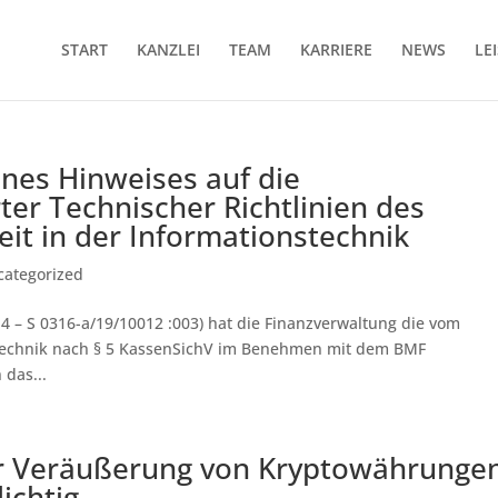
START
KANZLEI
TEAM
KARRIERE
NEWS
LE
es Hinweises auf die
ter Technischer Richtlinien des
it in der Informationstechnik
categorized
4 – S 0316-a/19/10012 :003) hat die Finanzverwaltung die vom
stechnik nach § 5 KassenSichV im Benehmen mit dem BMF
das...
er Veräußerung von Kryptowährunge
ichtig