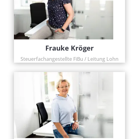
Frauke Kröger
Steuerfachangestellte FiBu / Leitung Lohn