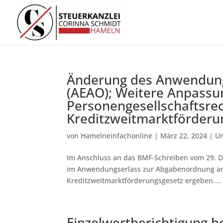
Änderung des Anwendung
(AEAO); Weitere Anpassu
Personengesellschaftsre
Kreditzweitmarktförderu
von
Hamelneinfachonline
|
März 22, 2024
|
Un
Im Anschluss an das BMF-Schreiben vom 29. De
im Anwendungserlass zur Abgabenordnung an 
Kreditzweitmarktförderungsgesetz ergeben....
Einzelwertberichtigung be