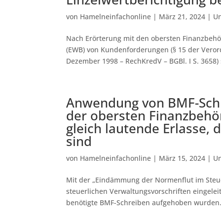
von
Hamelneinfachonline
|
März 21, 2024
|
Un
Nach Erörterung mit den obersten Finanzbehör
(EWB) von Kundenforderungen (§ 15 der Veror
Dezember 1998 – RechKredV – BGBl. I S. 3658) s
Anwendung von BMF-Schre
der obersten Finanzbehö
gleich lautende Erlasse,
sind
von
Hamelneinfachonline
|
März 15, 2024
|
Un
Mit der „Eindämmung der Normenflut im Steue
steuerlichen Verwaltungsvorschriften eingelei
benötigte BMF-Schreiben aufgehoben wurden. 