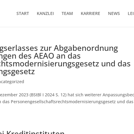
START
KANZLEI
TEAM
KARRIERE
NEWS
LE
serlasses zur Abgabenordnung
ngen des AEAO an das
chtsmodernisierungsgesetz und das
ngsgesetz
categorized
zember 2023 (BStBl I 2024 S. 12) hat sich weiterer Anpassungsbe
das Personengesellschaftsrechtsmodernisierungsgesetz und das
i Kreditinstituten