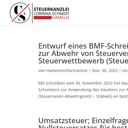
Entwurf eines BMF-Schre
zur Abwehr von Steuerv
Steuerwettbewerb (Steu
von
Hamelneinfachonline
|
Nov. 30, 2023
|
Un
Mit Schreiben vom 30. November 2023 hat das
Schreibens zur Anwendung des Gesetzes zur
(Steueroasen-Abwehrgesetz – StAbwG) an bes
Umsatzsteuer; Einzelfra
Nullsteuersatzes für bes