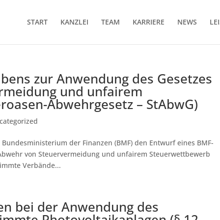
START
KANZLEI
TEAM
KARRIERE
NEWS
LE
ibens zur Anwendung des Gesetzes
ermeidung und unfairem
eroasen-Abwehrgesetz – StAbwG)
categorized
 Bundesministerium der Finanzen (BMF) den Entwurf eines BMF-
 Abwehr von Steuervermeidung und unfairem Steuerwettbewerb
timmte Verbände...
gen bei der Anwendung des
timmte Photovoltaikanlagen (§ 12