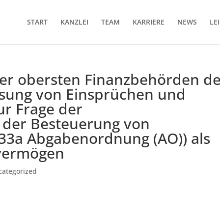
START
KANZLEI
TEAM
KARRIERE
NEWS
LE
er obersten Finanzbehörden de
isung von Einsprüchen und
r Frage der
 der Besteuerung von
233a Abgabenordnung (AO)) als
lvermögen
categorized