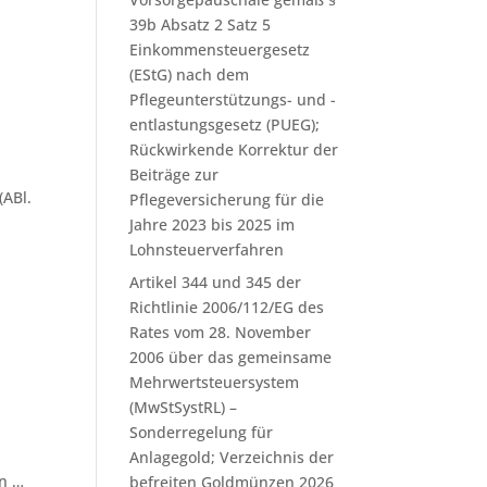
m
39b Absatz 2 Satz 5
Einkommensteuergesetz
(EStG) nach dem
Pflegeunterstützungs- und -
entlastungsgesetz (PUEG);
Rückwirkende Korrektur der
Beiträge zur
(ABl.
Pflegeversicherung für die
Jahre 2023 bis 2025 im
Lohnsteuerverfahren
Artikel 344 und 345 der
Richtlinie 2006/112/EG des
Rates vom 28. November
2006 über das gemeinsame
Mehrwertsteuersystem
(MwStSystRL) –
Sonderregelung für
Anlagegold; Verzeichnis der
en …
befreiten Goldmünzen 2026