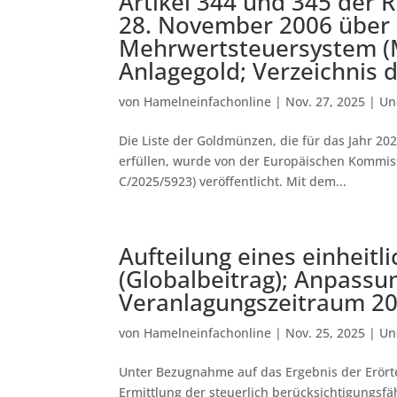
Artikel 344 und 345 der 
28. November 2006 über
Mehrwertsteuersystem (M
Anlagegold; Verzeichnis
von
Hamelneinfachonline
|
Nov. 27, 2025
|
Un
Die Liste der Goldmünzen, die für das Jahr 20
erfüllen, wurde von der Europäischen Kommis
C/2025/5923) veröffentlicht. Mit dem...
Aufteilung eines einheitl
(Globalbeitrag); Anpassu
Veranlagungszeitraum 2
von
Hamelneinfachonline
|
Nov. 25, 2025
|
Un
Unter Bezugnahme auf das Ergebnis der Erört
Ermittlung der steuerlich berücksichtigungsf