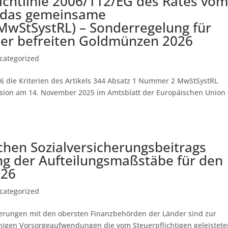
Richtlinie 2006/112/EG des Rates vo
 das gemeinsame
wStSystRL) – Sonderregelung für
 der befreiten Goldmünzen 2026
categorized
26 die Kriterien des Artikels 344 Absatz 1 Nummer 2 MwStSystRL
sion am 14. November 2025 im Amtsblatt der Europäischen Union 
ichen Sozialversicherungsbeitrags
ng der Aufteilungsmaßstäbe für den
026
categorized
erungen mit den obersten Finanzbehörden der Länder sind zur
ähigen Vorsorgeaufwendungen die vom Steuerpflichtigen geleistet