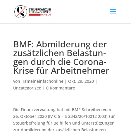
BMF: Ab­mil­de­rung der
zu­sätz­li­chen Be­las­tun­
gen durch die Co­ro­na-
Kri­se für Ar­beit­neh­mer
von
Hamelneinfachonline
|
Okt. 29, 2020
|
Uncategorized
|
0 Kommentare
Die Finanzverwaltung hat mit BMF-Schreiben vom
26. Oktober 2020 (IV C 5 – S 2342/20/10012 :003) zur
Steuerbefreiung für Beihilfen und Unterstützungen
zur Ab­mil­de­rung der zu­sätz­li­chen Be­las­tun­gen