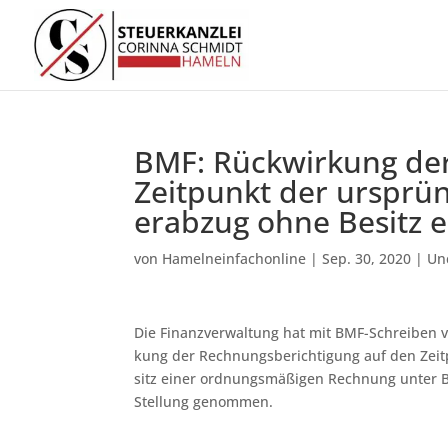
BMF: Rück­wir­kung der
Zeit­punkt der ur­sprün
er­ab­zug oh­ne Be­sitz
von
Hamelneinfachonline
|
Sep. 30, 2020
|
Un
Die Finanzverwaltung hat mit BMF-Schreiben vo
kung der Rech­nungs­be­rich­ti­gung auf den Zeit­
sitz ei­ner ord­nungs­mä­ßi­gen Rech­nung un
Stellung genommen.