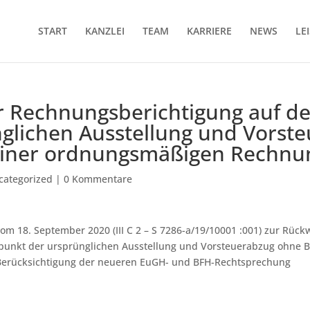
START
KANZLEI
TEAM
KARRIERE
NEWS
LE
 Rech­nungs­be­rich­ti­gung auf d
g­li­chen Aus­stel­lung und Vor­ste
 ei­ner ord­nungs­mä­ßi­gen Rech­n
categorized
|
0 Kommentare
m 18. September 2020 (III C 2 – S 7286-a/19/10001 :001) zur Rück­w
punkt der ur­sprüng­li­chen Aus­stel­lung und Vor­steu­er­ab­zug oh­ne 
ter Berücksichtigung der neueren EuGH- und BFH-Rechtsprechung