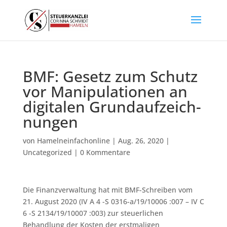
BMF: Ge­setz zum Schutz
vor Ma­ni­pu­la­tio­nen an
di­gi­ta­len Grund­auf­zeich­
nun­gen
von
Hamelneinfachonline
|
Aug. 26, 2020
|
Uncategorized
|
0 Kommentare
Die Finanzverwaltung hat mit BMF-Schreiben vom
21. August 2020 (IV A 4 -S 0316-a/19/10006 :007 – IV C
6 -S 2134/19/10007 :003) zur steuerlichen
Behandlung der Kosten der erstmaligen