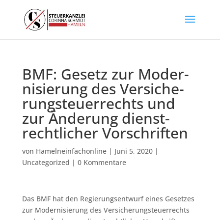
BMF: Ge­setz zur Mo­der­
ni­sie­rung des Ver­si­che­
rung­steu­er­rechts und
zur Än­de­rung dienst­
recht­li­cher Vor­schrif­ten
von
Hamelneinfachonline
|
Juni 5, 2020
|
Uncategorized
|
0 Kommentare
Das BMF hat den Regierungsentwurf eines Ge­setzes
zur Mo­der­ni­sie­rung des Ver­si­che­rung­steu­er­rechts