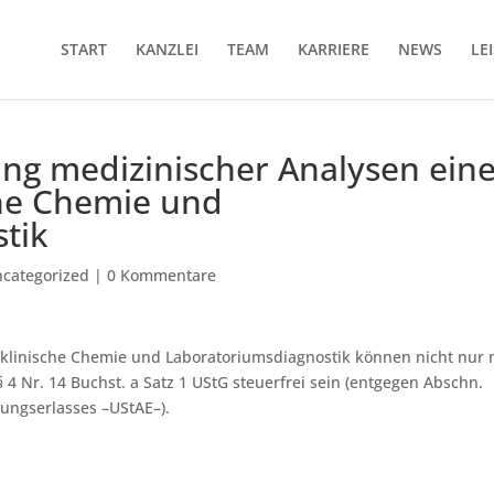
START
KANZLEI
TEAM
KARRIERE
NEWS
LE
ung medizinischer Analysen ein
che Chemie und
tik
categorized
|
0 Kommentare
r klinische Chemie und Laboratoriumsdiagnostik können nicht nur
 4 Nr. 14 Buchst. a Satz 1 UStG steuerfrei sein (entgegen Abschn.
ungserlasses –UStAE–).