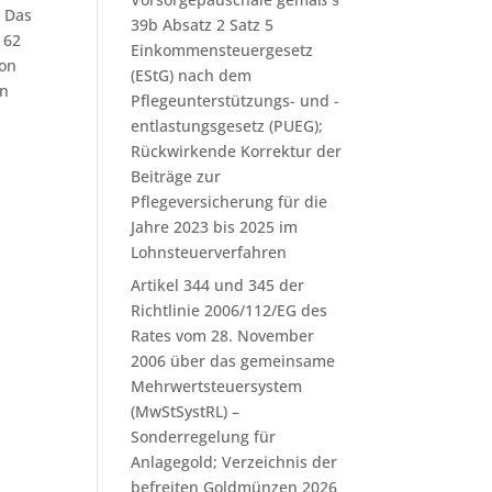
. Das
39b Absatz 2 Satz 5
 62
Einkommensteuergesetz
von
(EStG) nach dem
en
Pflegeunterstützungs- und -
entlastungsgesetz (PUEG);
Rückwirkende Korrektur der
Beiträge zur
Pflegeversicherung für die
Jahre 2023 bis 2025 im
Lohnsteuerverfahren
Artikel 344 und 345 der
Richtlinie 2006/112/EG des
Rates vom 28. November
2006 über das gemeinsame
Mehrwertsteuersystem
(MwStSystRL) –
Sonderregelung für
Anlagegold; Verzeichnis der
befreiten Goldmünzen 2026