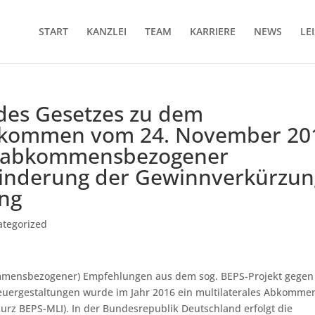
START
KANZLEI
TEAM
KARRIERE
NEWS
LE
des Gesetzes zu dem
nkommen vom 24. November 20
erabkommensbezogener
inderung der Gewinnverkürzun
ng
ategorized
mmensbezogener) Empfehlungen aus dem sog. BEPS-Projekt gegen
euergestaltungen wurde im Jahr 2016 ein multilaterales Abkomme
kurz BEPS-MLI). In der Bundesrepublik Deutschland erfolgt die