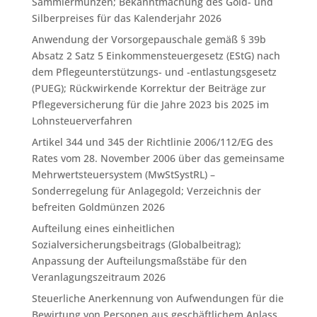
Sammlermünzen; Bekanntmachung des Gold- und
Silberpreises für das Kalenderjahr 2026
Anwendung der Vorsorgepauschale gemäß § 39b
Absatz 2 Satz 5 Einkommensteuergesetz (EStG) nach
dem Pflegeunterstützungs- und -entlastungsgesetz
(PUEG); Rückwirkende Korrektur der Beiträge zur
Pflegeversicherung für die Jahre 2023 bis 2025 im
Lohnsteuerverfahren
Artikel 344 und 345 der Richtlinie 2006/112/EG des
Rates vom 28. November 2006 über das gemeinsame
Mehrwertsteuersystem (MwStSystRL) –
Sonderregelung für Anlagegold; Verzeichnis der
befreiten Goldmünzen 2026
Aufteilung eines einheitlichen
Sozialversicherungsbeitrags (Globalbeitrag);
Anpassung der Aufteilungsmaßstäbe für den
Veranlagungszeitraum 2026
Steuerliche Anerkennung von Aufwendungen für die
Bewirtung von Personen aus geschäftlichem Anlass