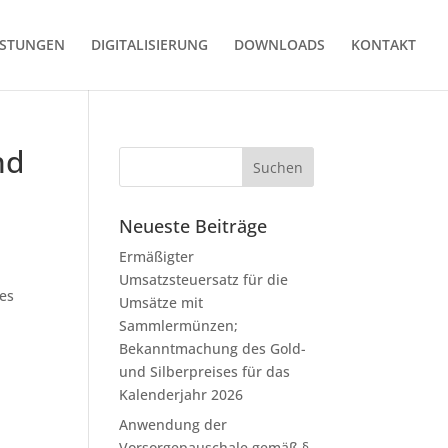
ISTUNGEN
DIGITALISIERUNG
DOWNLOADS
KONTAKT
nd
Neueste Beiträge
Ermäßigter
1
Umsatzsteuersatz für die
 es
Umsätze mit
Sammlermünzen;
Bekanntmachung des Gold-
und Silberpreises für das
Kalenderjahr 2026
Anwendung der
Vorsorgepauschale gemäß §