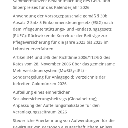
Sammlermünzen; Bekanntmachung des Gold- und
Silberpreises für das Kalenderjahr 2026
Anwendung der Vorsorgepauschale gemäß § 39b
Absatz 2 Satz 5 Einkommensteuergesetz (EStG) nach
dem Pflegeunterstützungs- und -entlastungsgesetz
(PUEG); Rückwirkende Korrektur der Beiträge zur
Pflegeversicherung für die Jahre 2023 bis 2025 im
Lohnsteuerverfahren
Artikel 344 und 345 der Richtlinie 2006/112/EG des
Rates vom 28. November 2006 über das gemeinsame
Mehrwertsteuersystem (MwStSystRL) –
Sonderregelung für Anlagegold; Verzeichnis der
befreiten Goldmünzen 2026
Aufteilung eines einheitlichen
Sozialversicherungsbeitrags (Globalbeitrag);
Anpassung der Aufteilungsmaßstäbe für den
Veranlagungszeitraum 2026
Steuerliche Anerkennung von Aufwendungen für die
Bewirtung von Personen aus geschäftlichem Anlass