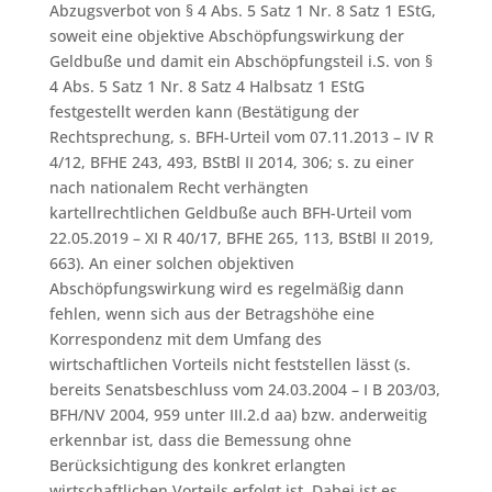
Abzugsverbot von § 4 Abs. 5 Satz 1 Nr. 8 Satz 1 EStG,
soweit eine objektive Abschöpfungswirkung der
Geldbuße und damit ein Abschöpfungsteil i.S. von §
4 Abs. 5 Satz 1 Nr. 8 Satz 4 Halbsatz 1 EStG
festgestellt werden kann (Bestätigung der
Rechtsprechung, s. BFH-Urteil vom 07.11.2013 – IV R
4/12, BFHE 243, 493, BStBl II 2014, 306; s. zu einer
nach nationalem Recht verhängten
kartellrechtlichen Geldbuße auch BFH-Urteil vom
22.05.2019 – XI R 40/17, BFHE 265, 113, BStBl II 2019,
663). An einer solchen objektiven
Abschöpfungswirkung wird es regelmäßig dann
fehlen, wenn sich aus der Betragshöhe eine
Korrespondenz mit dem Umfang des
wirtschaftlichen Vorteils nicht feststellen lässt (s.
bereits Senatsbeschluss vom 24.03.2004 – I B 203/03,
BFH/NV 2004, 959 unter III.2.d aa) bzw. anderweitig
erkennbar ist, dass die Bemessung ohne
Berücksichtigung des konkret erlangten
wirtschaftlichen Vorteils erfolgt ist. Dabei ist es