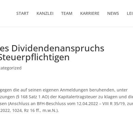
START
KANZLEI
TEAM
KARRIERE
NEWS
LE
nes Dividendenanspruchs
teuerpflichtigen
ategorized
gt, gegen die auf seinen eigenen Anmeldungen beruhenden, unter
ungen (§ 168 Satz 1 AO) der Kapitalertragsteuer zu klagen und di
sen (Anschluss an BFH-Beschluss vom 12.04.2022 – VIII R 35/19, zu
022, 1024, Rz 16 ff., m.w.N.).