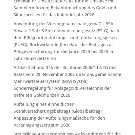
Ermäßigter Umsatzsteuersatz für die Umsätze mit
Sammlermünzen; Bekanntmachung des Gold- und
Silberpreises für das Kalenderjahr 2026
Anwendung der Vorsorgepauschale gemäß § 39b
Absatz 2 Satz 5 Einkommensteuergesetz (EStG) nach
dem Pflegeunterstützungs- und -entlastungsgesetz
(PUEG); Rückwirkende Korrektur der Beiträge zur
Pflegeversicherung für die Jahre 2023 bis 2025 im
Lohnsteuerverfahren
Artikel 344 und 345 der Richtlinie 2006/112/EG des
Rates vom 28. November 2006 über das gemeinsame
Mehrwertsteuersystem (MwStSystRL) –
Sonderregelung für Anlagegold; Verzeichnis der
befreiten Goldmünzen 2026
Aufteilung eines einheitlichen
Sozialversicherungsbeitrags (Globalbeitrag);
Anpassung der Aufteilungsmaßstäbe für den
Veranlagungszeitraum 2026
Steuerliche Anerkennung von Aufwendungen für die