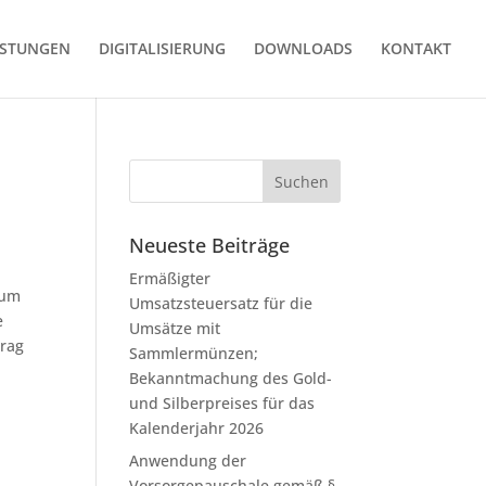
ISTUNGEN
DIGITALISIERUNG
DOWNLOADS
KONTAKT
Neueste Beiträge
Ermäßigter
zum
Umsatzsteuersatz für die
e
Umsätze mit
trag
Sammlermünzen;
Bekanntmachung des Gold-
und Silberpreises für das
Kalenderjahr 2026
Anwendung der
Vorsorgepauschale gemäß §