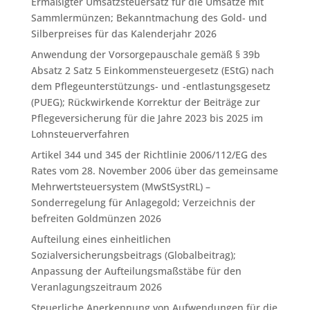
Ermäßigter Umsatzsteuersatz für die Umsätze mit
Sammlermünzen; Bekanntmachung des Gold- und
Silberpreises für das Kalenderjahr 2026
Anwendung der Vorsorgepauschale gemäß § 39b
Absatz 2 Satz 5 Einkommensteuergesetz (EStG) nach
dem Pflegeunterstützungs- und -entlastungsgesetz
(PUEG); Rückwirkende Korrektur der Beiträge zur
Pflegeversicherung für die Jahre 2023 bis 2025 im
Lohnsteuerverfahren
Artikel 344 und 345 der Richtlinie 2006/112/EG des
Rates vom 28. November 2006 über das gemeinsame
Mehrwertsteuersystem (MwStSystRL) –
Sonderregelung für Anlagegold; Verzeichnis der
befreiten Goldmünzen 2026
Aufteilung eines einheitlichen
Sozialversicherungsbeitrags (Globalbeitrag);
Anpassung der Aufteilungsmaßstäbe für den
Veranlagungszeitraum 2026
Steuerliche Anerkennung von Aufwendungen für die