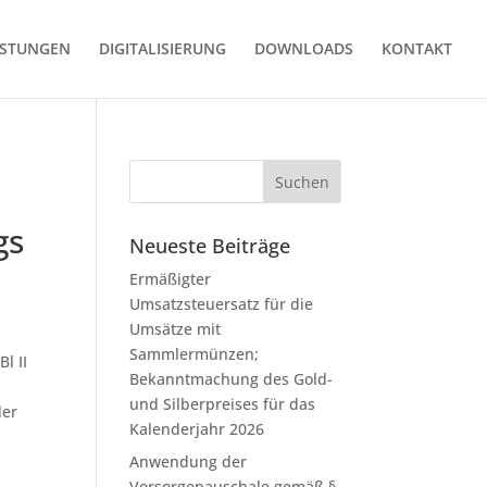
ISTUNGEN
DIGITALISIERUNG
DOWNLOADS
KONTAKT
gs
Neueste Beiträge
Ermäßigter
Umsatzsteuersatz für die
Umsätze mit
Sammlermünzen;
l II
Bekanntmachung des Gold-
und Silberpreises für das
der
Kalenderjahr 2026
Anwendung der
Vorsorgepauschale gemäß §