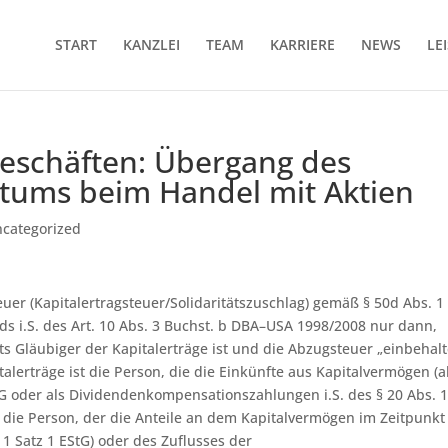
START
KANZLEI
TEAM
KARRIERE
NEWS
LE
eschäften: Übergang des
ntums beim Handel mit Aktien
categorized
uer (Kapitalertragsteuer/Solidaritätszuschlag) gemäß § 50d Abs. 1
s i.S. des Art. 10 Abs. 3 Buchst. b DBA–USA 1998/2008 nur dann,
 Gläubiger der Kapitalerträge ist und die Abzugsteuer „einbehal
alerträge ist die Person, die die Einkünfte aus Kapitalvermögen (a
StG oder als Dividendenkompensationszahlungen i.S. des § 20 Abs. 1
 ist die Person, der die Anteile an dem Kapitalvermögen im Zeitpunkt
 1 Satz 1 EStG) oder des Zuflusses der