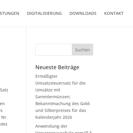
ISTUNGEN
DIGITALISIERUNG
DOWNLOADS
KONTAKT
Neueste Beiträge
Ermäßigter
Umsatzsteuersatz für die
 Satz
Umsätze mit
Sammlermünzen;
ten
Bekanntmachung des Gold-
ls
und Silberpreises für das
 Nr.
Kalenderjahr 2026
 des
Anwendung der
Vorsorgepauschale gemäß §