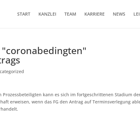
START
KANZLEI
TEAM
KARRIERE
NEWS
LE
 "coronabedingten"
trags
categorized
 Prozessbeteiligten kann es sich im fortgeschrittenen Stadium de
rhaft erweisen, wenn das FG den Antrag auf Terminsverlegung abl
rhandelt.