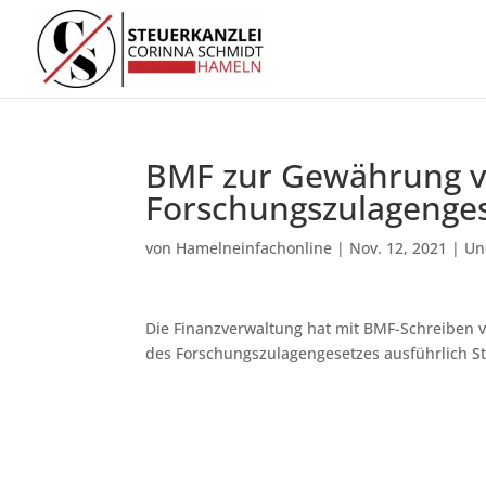
BMF zur Ge­wäh­rung v
For­schungs­zu­la­gen­ge­
von
Hamelneinfachonline
|
Nov. 12, 2021
|
Un
Die Finanzverwaltung hat mit BMF-Schreiben 
des Forschungszulagengesetzes ausführlich 