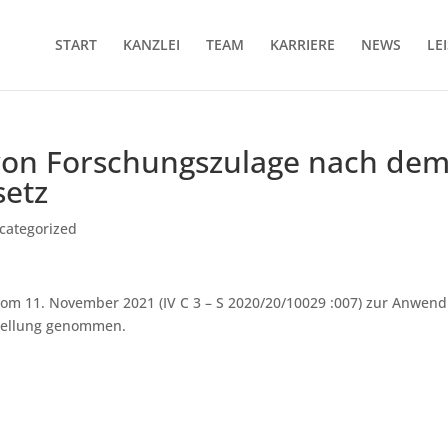
START
KANZLEI
TEAM
KARRIERE
NEWS
LE
on For­schungs­zu­la­ge nach de
setz
categorized
vom 11. November 2021 (IV C 3 – S 2020/20/10029 :007) zur Anwen
Stellung genommen.