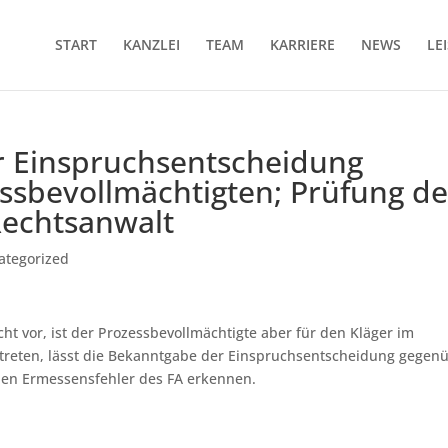
START
KANZLEI
TEAM
KARRIERE
NEWS
LE
r Einspruchsentscheidung
sbevollmächtigten; Prüfung de
Rechtsanwalt
ategorized
cht vor, ist der Prozessbevollmächtigte aber für den Kläger im
treten, lässt die Bekanntgabe der Einspruchsentscheidung gegen
nen Ermessensfehler des FA erkennen.