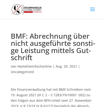
BMF: Ab­rech­nung über
nicht aus­ge­führ­te sons­ti­
ge Leis­tung mit­tels Gut­
schrift
von
Hamelneinfachonline
|
Aug. 20, 2021
|
Uncategorized
Die Finanzverwaltung hat mit BMF-Schreiben vom
19. August 2021 (III C 2 – S 7283/19/10001 :002) zu
den Folgen aus dem BFH-Ur­teil vom 27. No­vem­ber
2019, V R 23/19 (V R 62/17) bezüglich der Ab­rech­