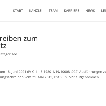
START
KANZLEI
TEAM
KARRIERE
NEWS
LE
reiben zum
tz
ategorized
m 18. Juni 2021 (IV C 1 – S 1980-1/19/10008 :022) Ausführungen z
dungsschreiben vom 21. Mai 2019, BSt­Bl I S. 527 aufgenommen.