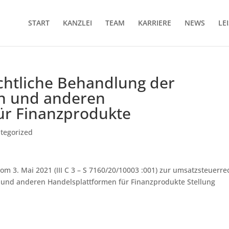
START
KANZLEI
TEAM
KARRIERE
NEWS
LE
htliche Behandlung der
en und anderen
ür Finanzprodukte
tegorized
3. Mai 2021 (III C 3 – S 7160/20/10003 :001) zur um­satz­steu­er­re
und an­de­ren Han­dels­platt­for­men für Fi­nanz­pro­duk­te Stellung