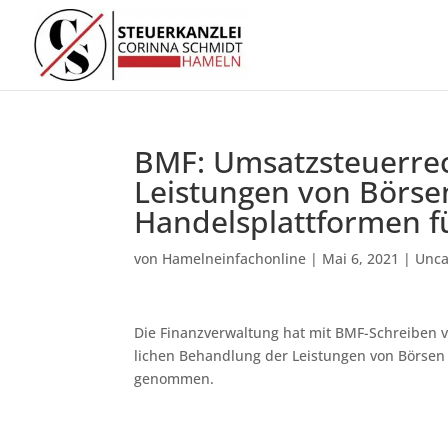
BMF: Umsatzsteuerrec
Leistungen von Börs
Handelsplattformen f
von
Hamelneinfachonline
|
Mai 6, 2021
|
Unca
Die Finanzverwaltung hat mit BMF-Schreiben vom 
li­chen Be­hand­lung der Leis­tun­gen von Bör­sen 
genommen.