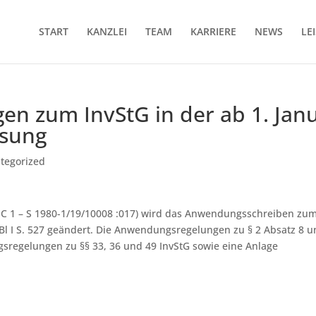
START
KANZLEI
TEAM
KARRIERE
NEWS
LE
gen zum InvStG in der ab 1. Ja­n
­sung
tegorized
V C 1 – S 1980-1/19/10008 :017) wird das Anwendungsschreiben zu
Bl I S. 527 geändert. Die Anwendungsregelungen zu § 2 Absatz 8 u
sregelungen zu §§ 33, 36 und 49 InvStG sowie eine Anlage