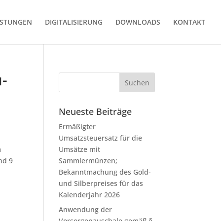
ISTUNGEN
DIGITALISIERUNG
DOWNLOADS
KONTAKT
u­
Neueste Beiträge
Ermäßigter
Umsatzsteuersatz für die
m
Umsätze mit
nd 9
Sammlermünzen;
Bekanntmachung des Gold-
und Silberpreises für das
Kalenderjahr 2026
Anwendung der
Vorsorgepauschale gemäß §