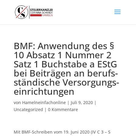
BMF: An­wen­dung des §
10 Ab­satz 1 Num­mer 2
Satz 1 Buch­sta­be a EStG
bei Bei­trä­gen an be­rufs­
stän­di­sche Ver­sor­gungs­
ein­rich­tun­gen
von
Hamelneinfachonline
|
Juli 9, 2020
|
Uncategorized
|
0 Kommentare
Mit BMF-Schreiben vom 19. Juni 2020 (IV C 3 – S