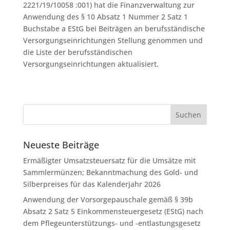
2221/19/10058 :001) hat die Finanzverwaltung zur
An­wen­dung des § 10 Ab­satz 1 Num­mer 2 Satz 1
Buch­sta­be a EStG bei Bei­trä­gen an be­rufs­stän­di­sche
Ver­sor­gungs­ein­rich­tun­gen Stellung genommen und
die Liste der berufsständischen
Versorgungseinrichtungen aktualisiert.
Neueste Beiträge
Ermäßigter Umsatzsteuersatz für die Umsätze mit
Sammlermünzen; Bekanntmachung des Gold- und
Silberpreises für das Kalenderjahr 2026
Anwendung der Vorsorgepauschale gemäß § 39b
Absatz 2 Satz 5 Einkommensteuergesetz (EStG) nach
dem Pflegeunterstützungs- und -entlastungsgesetz