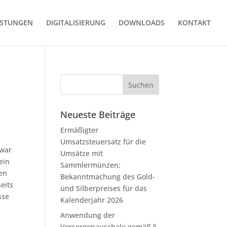
ISTUNGEN
DIGITALISIERUNG
DOWNLOADS
KONTAKT
Neueste Beiträge
Ermäßigter
Umsatzsteuersatz für die
Zwar
Umsätze mit
ein
Sammlermünzen;
men
Bekanntmachung des Gold-
eits
und Silberpreises für das
sse
Kalenderjahr 2026
Anwendung der
Vorsorgepauschale gemäß §