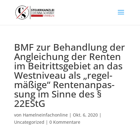
BMF zur Be­hand­lung der
An­glei­chung der Ren­ten
im Bei­tritts­ge­biet an das
West­ni­veau als „re­gel­
mä­ßi­ge“ Ren­tenan­pas­
sung im Sin­ne des §
22EStG
von
Hamelneinfachonline
|
Okt. 6, 2020
|
Uncategorized
|
0 Kommentare