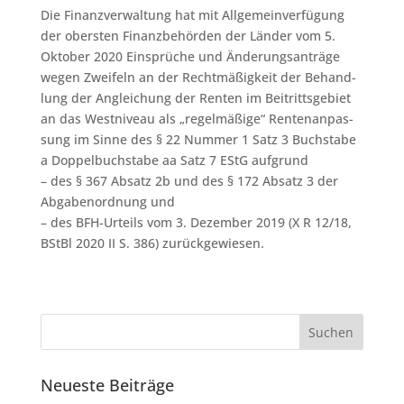
Die Finanzverwaltung hat mit All­ge­mein­ver­fü­gung
der obers­ten Fi­nanz­be­hör­den der Län­der vom 5.
Oktober 2020 Ein­sprü­che und Än­de­rungs­an­trä­ge
we­gen Zwei­feln an der Recht­mä­ßig­keit der Be­hand­
lung der An­glei­chung der Ren­ten im Bei­tritts­ge­biet
an das West­ni­veau als „re­gel­mä­ßi­ge“ Ren­tenan­pas­
sung im Sin­ne des § 22 Num­mer 1 Satz 3 Buch­sta­be
a Dop­pel­buch­sta­be aa Satz 7 EStG aufgrund
– des § 367 Absatz 2b und des § 172 Absatz 3 der
Abgabenordnung und
– des BFH-Urteils vom 3. Dezember 2019 (X R 12/18,
BStBl 2020 II S. 386) zurückgewiesen.
Neueste Beiträge