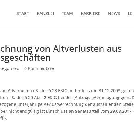
START
KANZLEI
TEAM
KARRIERE
NEWS
LE
echnung von Altverlusten aus
sgeschäften
tegorized
|
0 Kommentare
von Altverlusten i.S. des § 23 EStG in der bis zum 31.12.2008 gelte
nften i.S. des § 20 Abs. 2 EStG bei der (Antrags–)Veranlagung gemäß
ezogene unterjährige Verlustverrechnung der auszahlenden Stelle 
aber nicht endgültig ist (Anschluss an Senatsurteil vom 29.08.2017 –
f.).