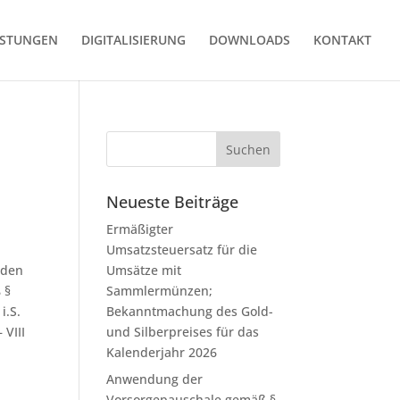
ISTUNGEN
DIGITALISIERUNG
DOWNLOADS
KONTAKT
Neueste Beiträge
Ermäßigter
Umsatzsteuersatz für die
nden
Umsätze mit
 §
Sammlermünzen;
i.S.
Bekanntmachung des Gold-
 VIII
und Silberpreises für das
Kalenderjahr 2026
Anwendung der
Vorsorgepauschale gemäß §