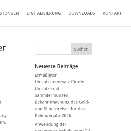
ISTUNGEN
DIGITALISIERUNG
DOWNLOADS
KONTAKT
er
Neueste Beiträge
Ermäßigter
Umsatzsteuersatz für die
Umsätze mit
Sammlermünzen;
t
Bekanntmachung des Gold-
und Silberpreises für das
rung
Kalenderjahr 2026
 Rn.
Anwendung der
Vorsorgepauschale gemäß §