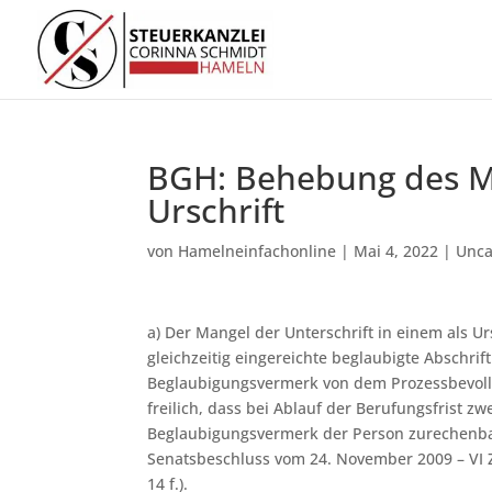
BGH: Behebung des Ma
Urschrift
von
Hamelneinfachonline
|
Mai 4, 2022
|
Unca
a) Der Mangel der Unterschrift in einem als U
gleichzeitig eingereichte beglaubigte Abschrif
Beglaubigungsvermerk von dem Prozessbevollmä
freilich, dass bei Ablauf der Berufungsfrist zw
Beglaubigungsvermerk der Person zurechenbar 
Senatsbeschluss vom 24. November 2009 – VI ZB 
14 f.).