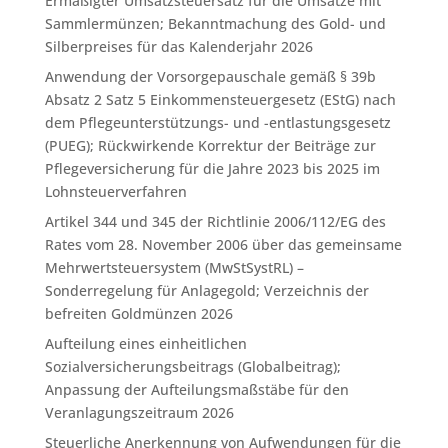
Ermäßigter Umsatzsteuersatz für die Umsätze mit
Sammlermünzen; Bekanntmachung des Gold- und
Silberpreises für das Kalenderjahr 2026
Anwendung der Vorsorgepauschale gemäß § 39b
Absatz 2 Satz 5 Einkommensteuergesetz (EStG) nach
dem Pflegeunterstützungs- und -entlastungsgesetz
(PUEG); Rückwirkende Korrektur der Beiträge zur
Pflegeversicherung für die Jahre 2023 bis 2025 im
Lohnsteuerverfahren
Artikel 344 und 345 der Richtlinie 2006/112/EG des
Rates vom 28. November 2006 über das gemeinsame
Mehrwertsteuersystem (MwStSystRL) –
Sonderregelung für Anlagegold; Verzeichnis der
befreiten Goldmünzen 2026
Aufteilung eines einheitlichen
Sozialversicherungsbeitrags (Globalbeitrag);
Anpassung der Aufteilungsmaßstäbe für den
Veranlagungszeitraum 2026
Steuerliche Anerkennung von Aufwendungen für die