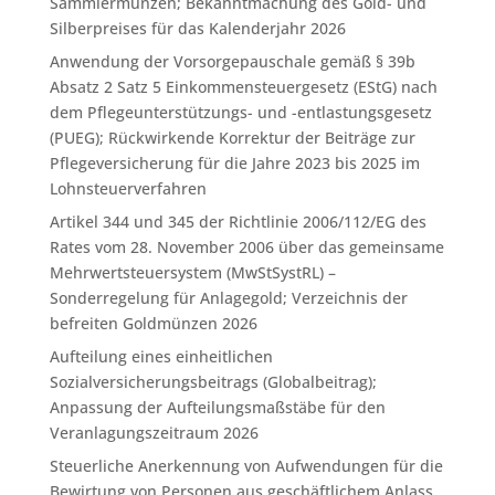
Sammlermünzen; Bekanntmachung des Gold- und
Silberpreises für das Kalenderjahr 2026
Anwendung der Vorsorgepauschale gemäß § 39b
Absatz 2 Satz 5 Einkommensteuergesetz (EStG) nach
dem Pflegeunterstützungs- und -entlastungsgesetz
(PUEG); Rückwirkende Korrektur der Beiträge zur
Pflegeversicherung für die Jahre 2023 bis 2025 im
Lohnsteuerverfahren
Artikel 344 und 345 der Richtlinie 2006/112/EG des
Rates vom 28. November 2006 über das gemeinsame
Mehrwertsteuersystem (MwStSystRL) –
Sonderregelung für Anlagegold; Verzeichnis der
befreiten Goldmünzen 2026
Aufteilung eines einheitlichen
Sozialversicherungsbeitrags (Globalbeitrag);
Anpassung der Aufteilungsmaßstäbe für den
Veranlagungszeitraum 2026
Steuerliche Anerkennung von Aufwendungen für die
Bewirtung von Personen aus geschäftlichem Anlass