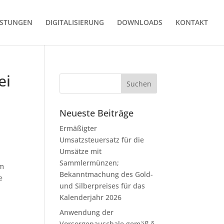
ISTUNGEN
DIGITALISIERUNG
DOWNLOADS
KONTAKT
ei
Neueste Beiträge
Ermäßigter
Umsatzsteuersatz für die
Umsätze mit
Sammlermünzen;
im
Bekanntmachung des Gold-
e
und Silberpreises für das
Kalenderjahr 2026
Anwendung der
Vorsorgepauschale gemäß §