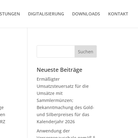
ISTUNGEN
DIGITALISIERUNG
DOWNLOADS
KONTAKT
Neueste Beiträge
Ermäßigter
Umsatzsteuersatz für die
Umsätze mit
Sammlermünzen;
ge
Bekanntmachung des Gold-
den
und Silberpreises für das
mRZ
Kalenderjahr 2026
Anwendung der
Vorsorgepauschale gemäß §