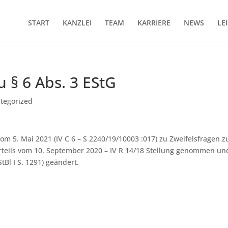
START
KANZLEI
TEAM
KARRIERE
NEWS
LE
u § 6 Abs. 3 EStG
tegorized
m 5. Mai 2021 (IV C 6 – S 2240/19/10003 :017) zu Zweifelsfragen zu
rteils vom 10. September 2020 – IV R 14/18 Stellung genommen un
Bl I S. 1291) geändert.